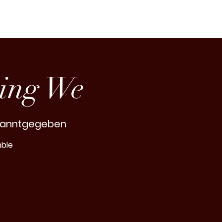
sing We
ekanntgegeben
mble