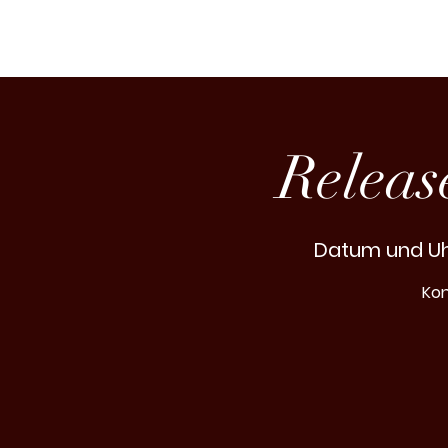
START
ÜBER
TERMINE
Releas
Datum und U
Kon