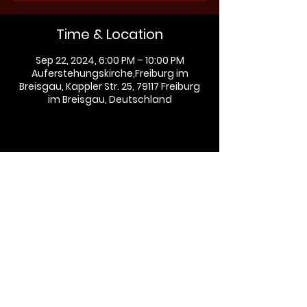
Time & Location
Sep 22, 2024, 6:00 PM – 10:00 PM
Auferstehungskirche,Freiburg im
Breisgau, Kappler Str. 25, 79117 Freiburg
im Breisgau, Deutschland
Share this event